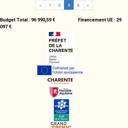
0545829801 ou venez nous
«
1
2
3
4
»
rendre visite à la boutique 7
rue du Canton 16100 Cognac
Budget Total : 96 990,59 € Financement UE : 29
...
097 €