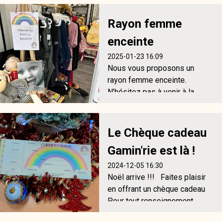
nettoyés et desinfectés pour
vous proposer des articles
Rayon femme
comme neufs, à petits prix !!
enceinte
2025-01-23 16:09
Nous vous proposons un
rayon femme enceinte.
N’hésitez pas à venir à la
boutique !
Le Chèque cadeau
Gamin'rie est là !
2024-12-05 16:30
Noël arrive !!! Faites plaisir
en offrant un chèque cadeau
Pour tout renseignement,
contactez nous au